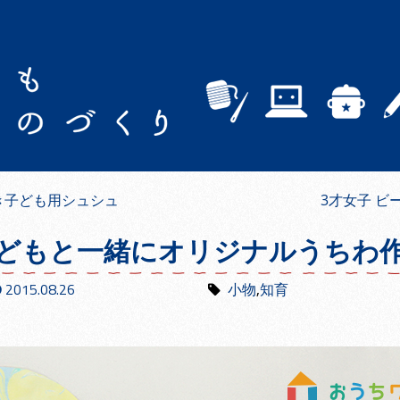
き子ども用シュシュ
3才女子 
どもと一緒にオリジナルうちわ
2015.08.26
小物
,
知育