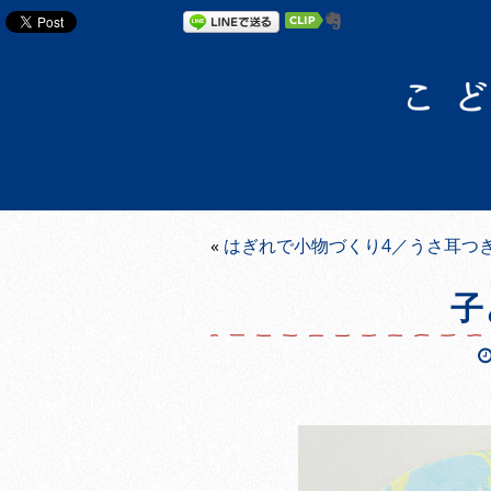
«
はぎれで小物づくり4／うさ耳つ
子