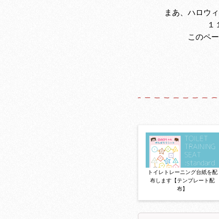
まあ、ハロウィ
１
このペー
トイレトレーニング台紙を配
布します【テンプレート配
布】