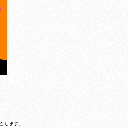
、
。
がします。