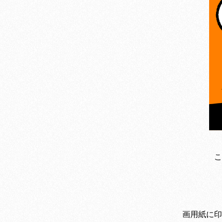
こ
画用紙に印